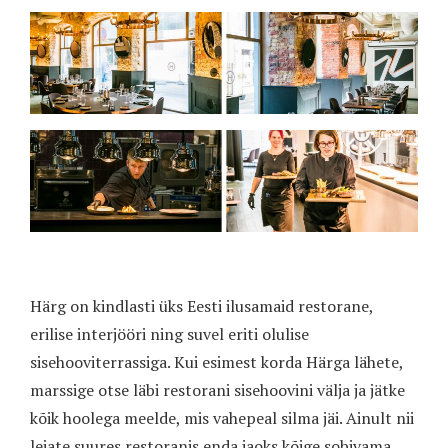
Härg on kindlasti üks Eesti ilusamaid restorane,
erilise interjööri ning suvel eriti olulise
sisehooviterrassiga. Kui esimest korda Härga lähete,
marssige otse läbi restorani sisehoovini välja ja jätke
kõik hoolega meelde, mis vahepeal silma jäi. Ainult nii
leiate suures restoranis enda jaoks kõige sobivama