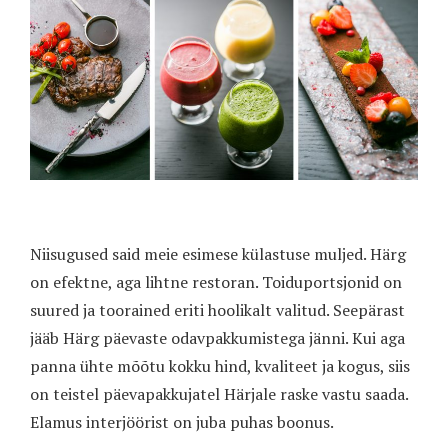
Niisugused said meie esimese külastuse muljed. Härg
on efektne, aga lihtne restoran. Toiduportsjonid on
suured ja toorained eriti hoolikalt valitud. Seepärast
jääb Härg päevaste odavpakkumistega jänni. Kui aga
panna ühte mõõtu kokku hind, kvaliteet ja kogus, siis
on teistel päevapakkujatel Härjale raske vastu saada.
Elamus interjöörist on juba puhas boonus.