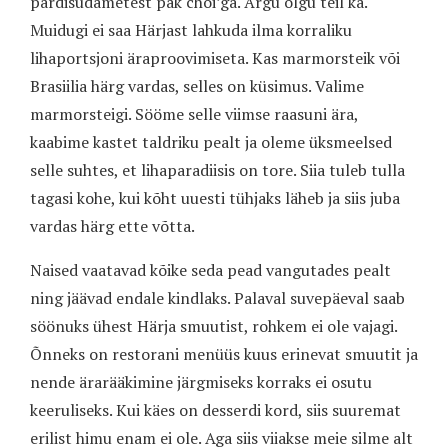
pardisüdametest pak choi’ga. Ärgu olgu teil ka.
Muidugi ei saa Härjast lahkuda ilma korraliku
lihaportsjoni äraproovimiseta. Kas marmorsteik või
Brasiilia härg vardas, selles on küsimus. Valime
marmorsteigi. Sööme selle viimse raasuni ära,
kaabime kastet taldriku pealt ja oleme üksmeelsed
selle suhtes, et lihaparadiisis on tore. Siia tuleb tulla
tagasi kohe, kui kõht uuesti tühjaks läheb ja siis juba
vardas härg ette võtta.
Naised vaatavad kõike seda pead vangutades pealt
ning jäävad endale kindlaks. Palaval suvepäeval saab
söönuks ühest Härja smuutist, rohkem ei ole vajagi.
Õnneks on restorani menüüs kuus erinevat smuutit ja
nende ärarääkimine järgmiseks korraks ei osutu
keeruliseks. Kui käes on desserdi kord, siis suuremat
erilist himu enam ei ole. Aga siis viiakse meie silme alt