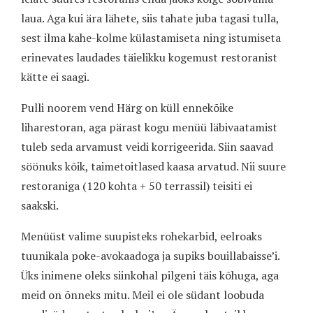
laua. Aga kui ära lähete, siis tahate juba tagasi tulla,
sest ilma kahe-kolme külastamiseta ning istumiseta
erinevates laudades täielikku kogemust restoranist
kätte ei saagi.
Pulli noorem vend Härg on küll ennekõike
liharestoran, aga pärast kogu menüü läbivaatamist
tuleb
seda arvamust veidi korrigeerida. Siin saavad
söönuks kõik, taimetoitlased kaasa arvatud. Nii suure
restoraniga (120 kohta + 50 terrassil) teisiti ei
saakski.
Menüüst valime suupisteks rohekarbid, eelroaks
tuunikala poke-avokaadoga ja supiks bouillabaisse’i.
Üks inimene oleks siinkohal pilgeni täis kõhuga, aga
meid on õnneks mitu. Meil ei ole südant loobuda