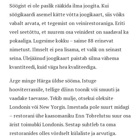
Söögist ei ole paslik rääkida ilma joogita. Kui
söögikaardi asemel kätte võtta joogikaart, siis võiks
vabalt arvata, et tegemist on veinirestoraniga. Eriti
veel seetõttu, et suurem osa veinidest on saadaval ka
pokaaliga. Lugesime kokku – saime 88 erinevat
nimetust. Ilmselt ei pea lisama, et valik on seinast
seina. Ülejäänud joogikaart paistab silma vähema
kvantiteedi, kuid väga hea kvaliteediga.
Ärge minge Härga üldse sööma. Istuge
hooviterrassile, tellige džinn toonik või smuuti ja
vaadake taevasse. Tekib mulje, otsekui oleksite
Londonis või New Yorgis. Imestada pole suurt midagi
– restorani ühe kaasomaniku Enn Tobrelutsu suur osa
ärist toimubki Londonis. Sestap suhtleb ta oma
restoranides olles võrdselt külaliste ja arvutiga.