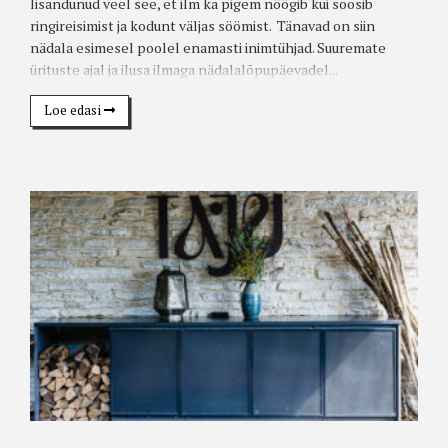
lisandunud veel see, et ilm ka pigem nöögib kui soosib
ringireisimist ja kodunt väljas söömist. Tänavad on siin
nädala esimesel poolel enamasti inimtühjad. Suuremate
ürituste ajal ja ilusa ilmaga nädalalõpupäevadel...
Loe edasi