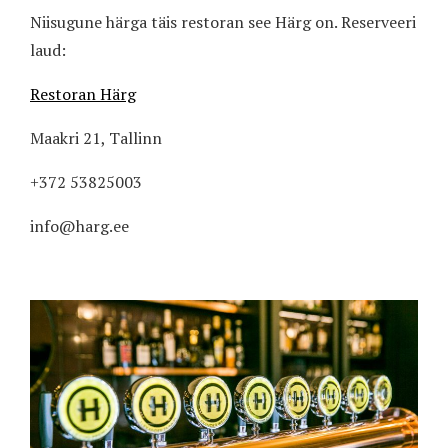
Niisugune härga täis restoran see Härg on. Reserveeri
laud:
Restoran Härg
Maakri 21, Tallinn
+372 53825003
info@harg.ee