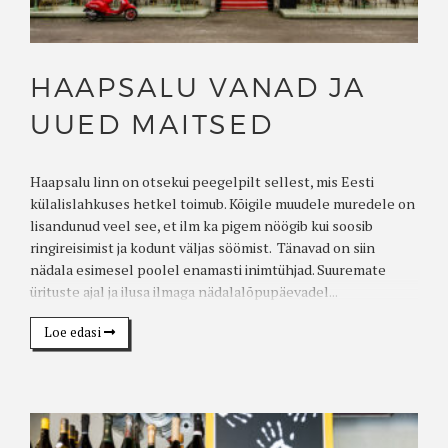
HAAPSALU VANAD JA
UUED MAITSED
Haapsalu linn on otsekui peegelpilt sellest, mis Eesti
külalislahkuses hetkel toimub. Kõigile muudele muredele on
lisandunud veel see, et ilm ka pigem nöögib kui soosib
ringireisimist ja kodunt väljas söömist. Tänavad on siin
nädala esimesel poolel enamasti inimtühjad. Suuremate
ürituste ajal ja ilusa ilmaga nädalalõpupäevadel...
Loe edasi