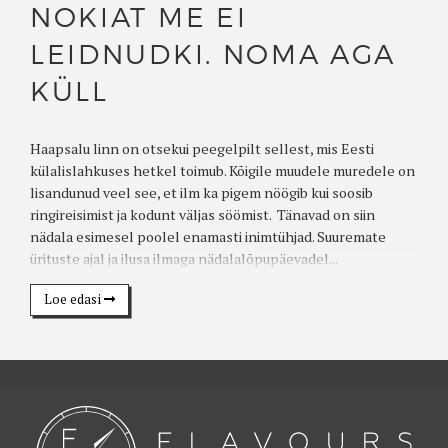
NOKIAT ME EI
LEIDNUDKI. NOMA AGA
KÜLL
Haapsalu linn on otsekui peegelpilt sellest, mis Eesti
külalislahkuses hetkel toimub. Kõigile muudele muredele on
lisandunud veel see, et ilm ka pigem nöögib kui soosib
ringireisimist ja kodunt väljas söömist. Tänavad on siin
nädala esimesel poolel enamasti inimtühjad. Suuremate
ürituste ajal ja ilusa ilmaga nädalalõpupäevadel...
Loe edasi