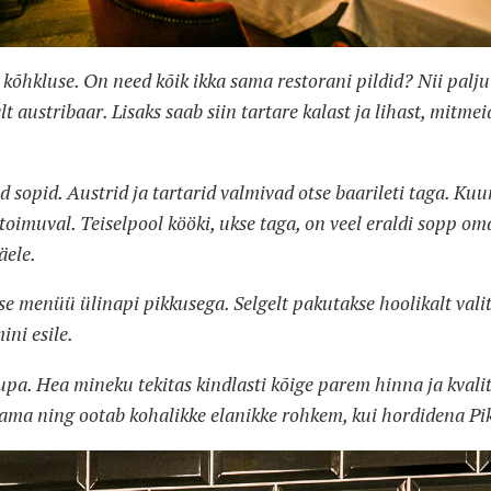
t kõhkluse. On need kõik ikka sama restorani pildid? Nii palj
t austribaar. Lisaks saab siin tartare kalast ja lihast, mitme
d sopid. Austrid ja tartarid valmivad otse baarileti taga. Ku
toimuval. Teiselpool kööki, ukse taga, on veel eraldi sopp om
äele.
e menüü ülinapi pikkusega. Selgelt pakutakse hoolikalt valit
ini esile.
a. Hea mineku tekitas kindlasti kõige parem hinna ja kvalit
ama ning ootab kohalikke elanikke rohkem, kui hordidena Pika