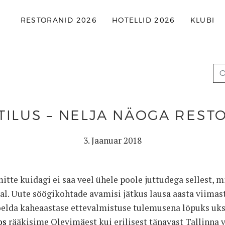
RESTORANID 2026
HOTELLID 2026
KLUBI
TILUS – NELJA NÄOGA REST
3. Jaanuar 2018
mitte kuidagi ei saa veel ühele poole juttudega sellest, 
tal. Uute söögikohtade avamisi jätkus lausa aasta viimas
öelda kaheaastase ettevalmistuse tulemusena lõpuks uks
os
rääkisime Olevimäest kui erilisest tänavast Tallinna v