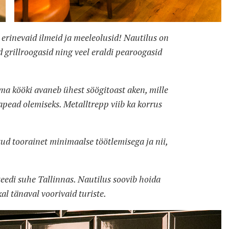
u erinevaid ilmeid ja meeleolusid! Nautilus on
id grillroogasid ning veel eraldi pearoogasid
uma kööki avaneb ühest söögitoast aken, mille
apead olemiseks. Metalltrepp viib ka korrus
ud toorainet minimaalse töötlemisega ja nii,
eedi suhe Tallinnas. Nautilus soovib hoida
l tänaval voorivaid turiste.