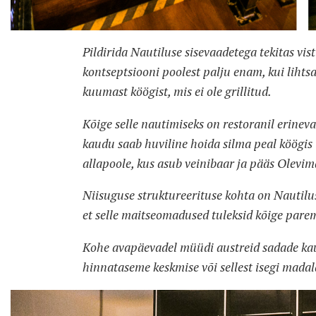
Pildirida Nautiluse sisevaadetega tekitas vis
kontseptsiooni poolest palju enam, kui lihtsal
kuumast köögist, mis ei ole grillitud.
Kõige selle nautimiseks on restoranil erineva
kaudu saab huviline hoida silma peal köögis 
allapoole, kus asub veinibaar ja pääs Olevim
Niisuguse struktureerituse kohta on Nautilus
et selle maitseomadused tuleksid kõige parem
Kohe avapäevadel müüdi austreid sadade kaup
hinnataseme keskmise või sellest isegi madal