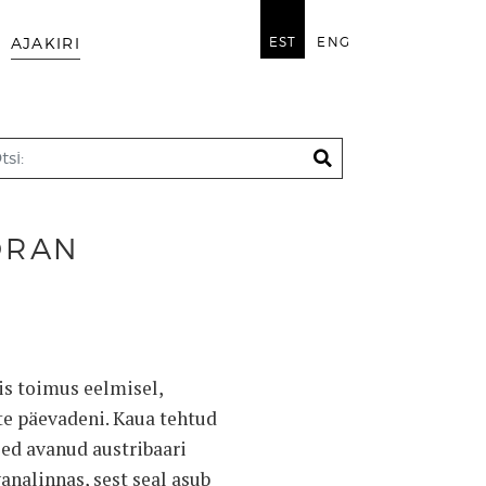
EST
ENG
AJAKIRI
ORAN
mis toimus eelmisel,
te päevadeni. Kaua tehtud
ed avanud austribaari
analinnas, sest seal asub