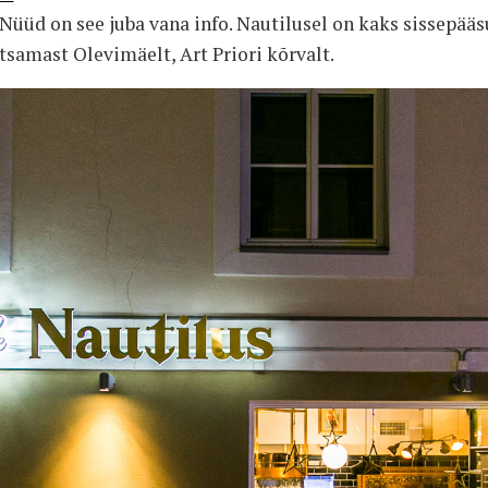
Nüüd on see juba vana info. Nautilusel on kaks sissepääsu
ltsamast Olevimäelt, Art Priori kõrvalt.