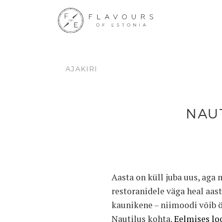
AJAKIRI
NAU
Aasta on küll juba uus, aga 
restoranidele väga heal aas
kaunikene – niimoodi võib 
Nautilus kohta.
Eelmises lo