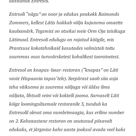
uustulnuk Entresol.
Entrsoli “nägu” on noor ja edukas peakokk Raimonds
Zommers, kellest Lätis hakkab välja kujunema omaette
kaubamärk. Tegemist on otsekui meie Orm Oja teisikuga
Lätimaal. Entresoli edulugu on rajatud köögile, mis
Prantsuse kokatehnikaid kasutades valmistab toitu
suuremas osas turuvärsketest kohalikest toorainetest.
Entresol on
knapas-
baar-restoran (“knapas” on Läti
vaste Hispaania
tapas
‘tele). Seepärast saab siia asja
teha väiksema ja suurema näljaga või üldse ilma
näljata, lihtsalt veini või kokteili jooma. Sarnaselt Läti
kõige loomingulisemale restoranile 3, tundub ka
Entresolil olevat oma numbrimaagia, kus eriline number
on 2. Kaheaastane restoran on osutunud piisavalt
edukaks, et järgmise kahe aasta jooksul avada veel kaks