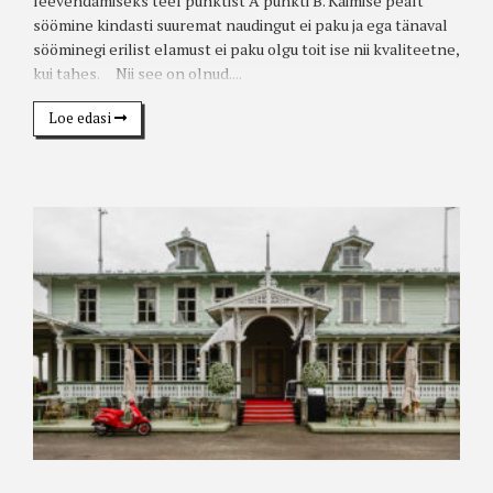
leevendamiseks teel punktist A punkti B. Käimise pealt
söömine kindasti suuremat naudingut ei paku ja ega tänaval
sööminegi erilist elamust ei paku olgu toit ise nii kvaliteetne,
kui tahes. Nii see on olnud....
Loe edasi