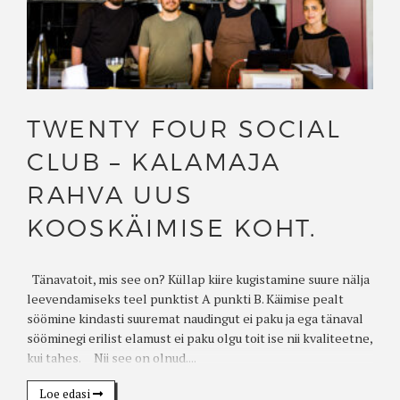
TWENTY FOUR SOCIAL
CLUB – KALAMAJA
RAHVA UUS
KOOSKÄIMISE KOHT.
Tänavatoit, mis see on? Küllap kiire kugistamine suure nälja
leevendamiseks teel punktist A punkti B. Käimise pealt
söömine kindasti suuremat naudingut ei paku ja ega tänaval
sööminegi erilist elamust ei paku olgu toit ise nii kvaliteetne,
kui tahes. Nii see on olnud....
Loe edasi