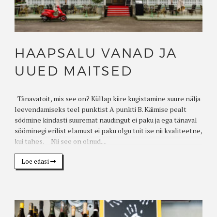
HAAPSALU VANAD JA
UUED MAITSED
Tänavatoit, mis see on? Küllap kiire kugistamine suure nälja
leevendamiseks teel punktist A punkti B. Käimise pealt
söömine kindasti suuremat naudingut ei paku ja ega tänaval
sööminegi erilist elamust ei paku olgu toit ise nii kvaliteetne,
kui tahes. Nii see on olnud....
Loe edasi