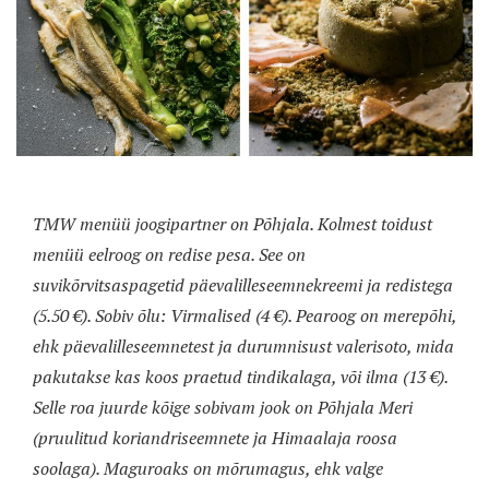
TMW menüü joogipartner on Põhjala. Kolmest toidust
menüü eelroog on redise pesa. See on
suvikõrvitsaspagetid päevalilleseemnekreemi ja redistega
(5.50 €). Sobiv õlu: Virmalised (4 €). Pearoog on merepõhi,
ehk päevalilleseemnetest ja durumnisust valerisoto, mida
pakutakse kas koos praetud tindikalaga, või ilma (13 €).
Selle roa juurde kõige sobivam jook on Põhjala Meri
(pruulitud koriandriseemnete ja Himaalaja roosa
soolaga). Maguroaks on mõrumagus, ehk valge