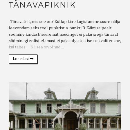
TÄNAVAPIKNIK
Tänavatoit, mis see on? Küllap kiire kugistamine suure nälja
leevendamiseks teel punktist A punkti B. Käimise pealt
söömine kindasti suuremat naudingut ei paku ja ega tänaval
sööminegi erilist elamust ei paku olgu toit ise nii kvaliteetne,
kui tahes. Nii see on olnud....
Loe edasi