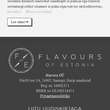
söömine kindasti suuremat naudingut ei paku ja ega tänaval
sööminegi erilist elamust ei paku olgu toit ise nii kvaliteetne,
kui tahes. Nii see on olnud....
Loe edasi
Havera OÜ
Pärtli tee 24, 76907, Suurupi, Harju maakond
Reg. nr. 10002371
KMKR nr. EE100254471
Privaatsuspoliitika
LIITU UUDISKIRJAGA