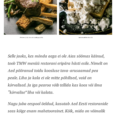
Selle jaoks, kes mõnda aega ei ole Aias söömas käinud,
toob TMW menüü restorani eripära hästi esile. Nimelt on
Aed pööranud toidu koosluse tava-arusaamad pea
peale. Liha ja kala ei ole mitte põhilised, vaid on
kõrvalised. Ja iga pearoa võib tellida kas koos või ilma
“kõrvalise” liha või kalata.
Nagu juba eespool öeldud, kasutab Aed Eesti restoranide
seas kõige enam mahetoorainet. Kõik, mida on võimalik