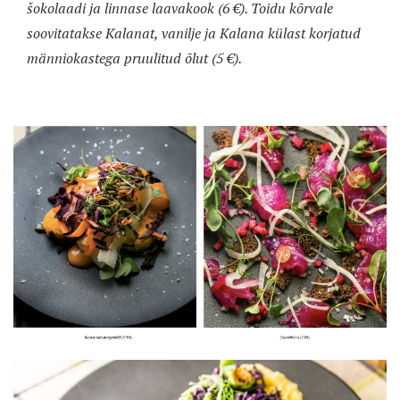
šokolaadi ja linnase laavakook (6 €). Toidu kõrvale
soovitatakse Kalanat, vanilje ja Kalana külast korjatud
männiokastega pruulitud õlut (5 €).