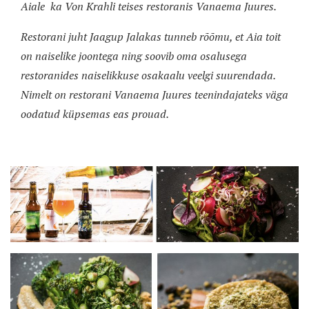
Aiale ka Von Krahli teises restoranis Vanaema Juures.
Restorani juht Jaagup Jalakas tunneb rõõmu, et Aia toit
on naiselike joontega ning soovib oma osalusega
restoranides naiselikkuse osakaalu veelgi suurendada.
Nimelt on restorani Vanaema Juures teenindajateks väga
oodatud küpsemas eas prouad.