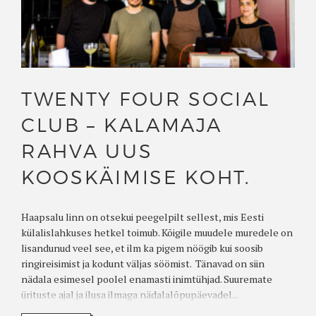
TWENTY FOUR SOCIAL
CLUB – KALAMAJA
RAHVA UUS
KOOSKÄIMISE KOHT.
Haapsalu linn on otsekui peegelpilt sellest, mis Eesti
külalislahkuses hetkel toimub. Kõigile muudele muredele on
lisandunud veel see, et ilm ka pigem nöögib kui soosib
ringireisimist ja kodunt väljas söömist. Tänavad on siin
nädala esimesel poolel enamasti inimtühjad. Suuremate
ürituste ajal ja ilusa ilmaga nädalalõpupäevadel...