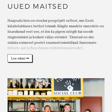
UUED MAITSED
Haapsalu linn on otsekui peegelpilt sellest, mis Eesti
külalislahkuses hetkel toimub. Kõigile muudele muredele on
lisandunud veel see, et ilm ka pigem nöögib kui soosib
ringireisimist ja kodunt väljas söömist. Tänavad on siin
nädala esimesel poolel enamasti inimtühjad. Suuremate
ürituste ajal ja ilusa ilmaga nädalalõpupäevadel...
Loe edasi