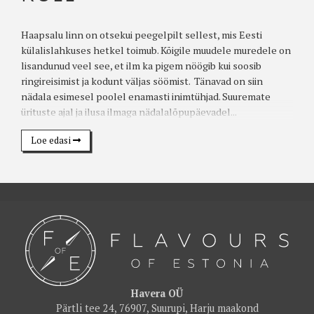
Haapsalu linn on otsekui peegelpilt sellest, mis Eesti
külalislahkuses hetkel toimub. Kõigile muudele muredele on
lisandunud veel see, et ilm ka pigem nöögib kui soosib
ringireisimist ja kodunt väljas söömist. Tänavad on siin
nädala esimesel poolel enamasti inimtühjad. Suuremate
ürituste ajal ja ilusa ilmaga nädalalõpupäevadel...
Loe edasi
Havera OÜ
Pärtli tee 24, 76907, Suurupi, Harju maakond