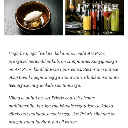
Väga hea, aga “vaikne” kokandus, mida Art Priori
praegusel perioodil pakub, on sümpaatne. Köögipoolega
on Art Priori kindlalt Eesti tipus edasi. Restorani saatuse
otsustavad hoopis köögiga samaväärne hakkamsaamine
teeninguse ning jookide sobitamisega.
Viimase puhul on Art Prioris endiselt olemas
mahlamenüü, kus iga roa kõrvale segatakse ise kokku
värsketest mahladest sobiv segu. Art Prioris söömine on
praegu sama huvitav, kui oli varem.