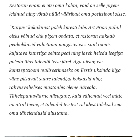
Restoran enam ei otsi oma kohta, vaid on selle pigem
leidnud ning võtab nüüd väärikalt oma positsiooni sisse.
“Karjuv” kokakunst põleb kiiresti läbi. Art Priori puhul
oleks võinud ehk pigem oodata, et restoran hakkab
peakokkasid vahetama mingisususes sünkroonis
kujutava kunstiga seinte peal ning laseb heleda leegiga
põleda ühel talendil teise järel. Aga niisuguse
kontseptsiooni realiseerimiseks on Eestis üksinda liiga
vähe piisavalt suure talendiga kokkasid ning
rahvusvahelises mastaabis oleme ääreala.
Tähelepanuväärne niisugune, kuid vähemalt veel mitte
nii atraktiivne, et talendid teistest riikidest tuleksid siia
oma tähelendusid alustama.