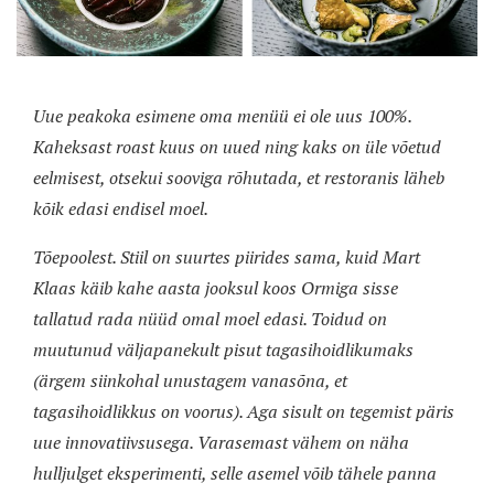
Uue peakoka esimene oma menüü ei ole uus 100%.
Kaheksast roast kuus on uued ning kaks on üle võetud
eelmisest, otsekui sooviga rõhutada, et restoranis läheb
kõik edasi endisel moel.
Tõepoolest. Stiil on suurtes piirides sama, kuid Mart
Klaas käib kahe aasta jooksul koos Ormiga sisse
tallatud rada nüüd omal moel edasi. Toidud on
muutunud väljapanekult pisut tagasihoidlikumaks
(ärgem siinkohal unustagem vanasõna, et
tagasihoidlikkus on voorus). Aga sisult on tegemist päris
uue innovatiivsusega. Varasemast vähem on näha
hulljulget eksperimenti, selle asemel võib tähele panna