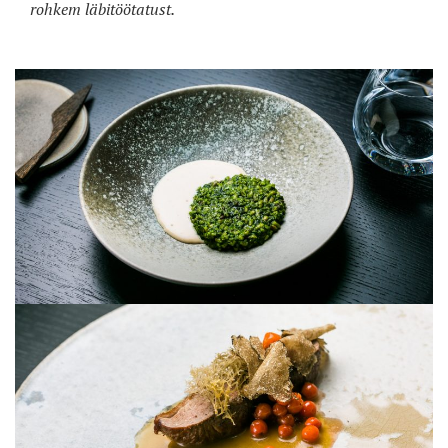
rohkem läbitöötatust.