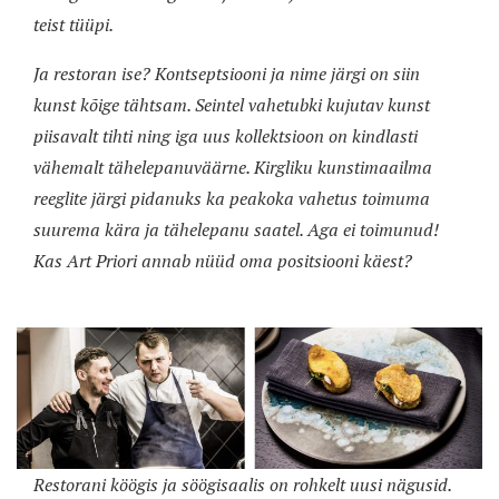
teist tüüpi.
Ja restoran ise? Kontseptsiooni ja nime järgi on siin
kunst kõige tähtsam. Seintel vahetubki kujutav kunst
piisavalt tihti ning iga uus kollektsioon on kindlasti
vähemalt tähelepanuväärne. Kirgliku kunstimaailma
reeglite järgi pidanuks ka peakoka vahetus toimuma
suurema kära ja tähelepanu saatel. Aga ei toimunud!
Kas Art Priori annab nüüd oma positsiooni käest?
Restorani köögis ja söögisaalis on rohkelt uusi nägusid.