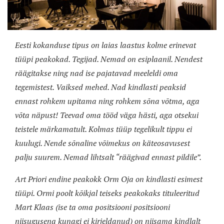
Eesti kokanduse tipus on laias laastus kolme erinevat
tüüpi peakokad. Tegijad. Nemad on esiplaanil. Nendest
räägitakse ning nad ise pajatavad meeleldi oma
tegemistest. Vaiksed mehed. Nad kindlasti peaksid
ennast rohkem upitama ning rohkem sõna võtma, aga
võta näpust! Teevad oma tööd väga hästi, aga otsekui
teistele märkamatult. Kolmas tüüp tegelikult tippu ei
kuulugi. Nende sõnaline võimekus on käteosavusest
palju suurem. Nemad lihtsalt “räägivad ennast pildile”.
Art Priori endine peakokk Orm Oja on kindlasti esimest
tüüpi. Ormi poolt kõikjal teiseks peakokaks tituleeritud
Mart Klaas (ise ta oma positsiooni positsiooni
niisugusena kunagi ei kirjeldanud) on niisama kindlalt