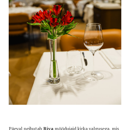
Päeval peibutab
Riva
möödujaid kirka valgusega, mis