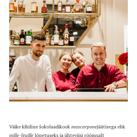
Väike kihiline šokolaadikook
mascarpone
jäätisega ehk
mille-feuille
lõpetuseks ja ühteviisi rõõmsalt