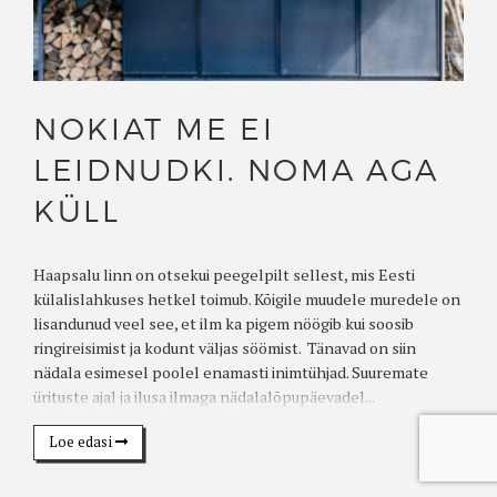
NOKIAT ME EI
LEIDNUDKI. NOMA AGA
KÜLL
Haapsalu linn on otsekui peegelpilt sellest, mis Eesti
külalislahkuses hetkel toimub. Kõigile muudele muredele on
lisandunud veel see, et ilm ka pigem nöögib kui soosib
ringireisimist ja kodunt väljas söömist. Tänavad on siin
nädala esimesel poolel enamasti inimtühjad. Suuremate
ürituste ajal ja ilusa ilmaga nädalalõpupäevadel...
Loe edasi