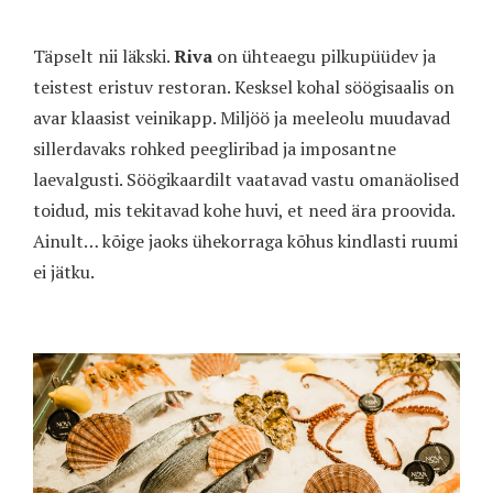
Täpselt nii läkski.
Riva
on ühteaegu pilkupüüdev ja
teistest eristuv restoran. Kesksel kohal söögisaalis on
avar klaasist veinikapp. Miljöö ja meeleolu muudavad
sillerdavaks rohked peegliribad ja imposantne
laevalgusti. Söögikaardilt vaatavad vastu omanäolised
toidud, mis tekitavad kohe huvi, et need ära proovida.
Ainult… kõige jaoks ühekorraga kõhus kindlasti ruumi
ei jätku.