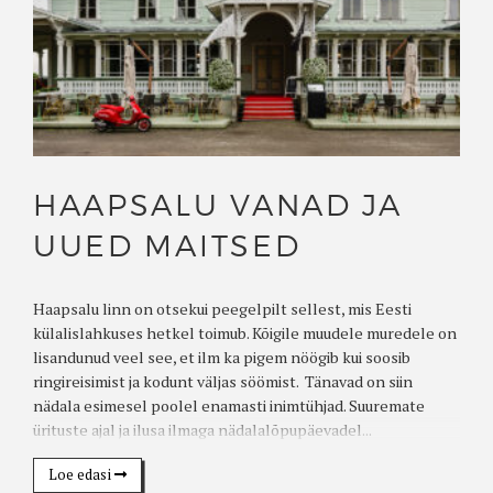
HAAPSALU VANAD JA
UUED MAITSED
Haapsalu linn on otsekui peegelpilt sellest, mis Eesti
külalislahkuses hetkel toimub. Kõigile muudele muredele on
lisandunud veel see, et ilm ka pigem nöögib kui soosib
ringireisimist ja kodunt väljas söömist. Tänavad on siin
nädala esimesel poolel enamasti inimtühjad. Suuremate
ürituste ajal ja ilusa ilmaga nädalalõpupäevadel...
Loe edasi