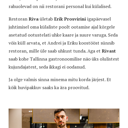
rahuolevad on nii restorani personal kui külalised.
Restoran
Riva
ületab
Erik Prosvirini
igapäevasel
juhtimisel oma külaliste poolt ootamise ajal kõrgele
asetatud ootustelati uhke kaare ja suure varuga. Seda
võis küll arvata, et Andrei ja Eriku koostööst sünnib
restoran, mille üle saab uhkust tunda. Aga et
Rivast
saab kohe Tallinna gastronoomilise näo üks olulistest
kujundajatest, seda ikkagi ei oodanud.
Ja olge valmis sinna minema mitu korda järjest. Et
kõik huvipakkuv saaks ka ära proovitud.