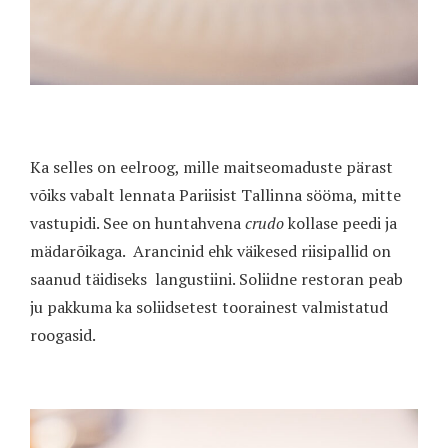
Ka selles on eelroog, mille maitseomaduste pärast
võiks vabalt lennata Pariisist Tallinna sööma, mitte
vastupidi. See on huntahvena
crudo
kollase peedi ja
mädarõikaga.
Arancinid ehk väikesed riisipallid on
saanud täidiseks
langustiini. Soliidne restoran peab
ju pakkuma ka soliidsetest toorainest valmistatud
roogasid.