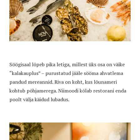
Söögisaal lõpeb pika letiga, millest üks osa on väike
“kalakauplus” – purustatud jääle sööma ahvatlema
pandud mereannid. Riva on koht, kus lõunameri
kohtub põhjamerega. Niimoodi kõlab restorani enda
poolt välja käidud lubadus.