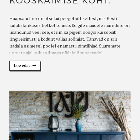
KOOSKÄIMISE KOHT.
Haapsalu linn on otsekui peegelpilt sellest, mis Eesti
külalislahkuses hetkel toimub. Kõigile muudele muredele on
lisandunud veel see, et ilm ka pigem nöögib kui soosib
ringireisimist ja kodunt väljas söömist. Tänavad on siin
nädala esimesel poolel enamasti inimtühjad. Suuremate
ürituste ajal ja ilusa ilmaga nädalalõpupäevadel...
Loe edasi