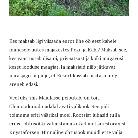
Kes maksab ligi viissada eurot ühe öö eest kahele
inimesele uutes majakestes Poku ja Käbi? Maksab see,
kes väärtustab disaini, privaatsust ja kõiki mugavusi
keset looduse maagiat. Ja maksjaid näib jätkuvat
parasjagu niipalju, et Resort kasvab pisitasa ning
areneb edasi.
Veel üks, mis Maidlasse peibutab, on toit.
Ülemöödunud nädalal avati väliköök. See pidi
toimuma eriti väärikal moel. Rootsist lubasid tulla
erilist õhtusööki valmistama kokad metsarestoranist
Knystaforsen. Hinnaline õhtusöök müüdi ette välja