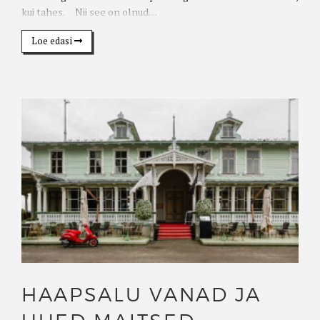
kui tahes. Nii see on olnud....
Loe edasi
HAAPSALU VANAD JA