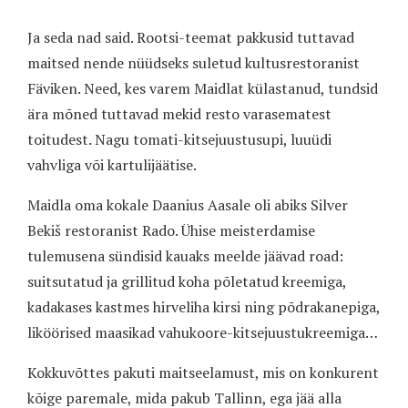
Ja seda nad said. Rootsi-teemat pakkusid tuttavad
maitsed nende nüüdseks suletud kultusrestoranist
Fäviken. Need, kes varem Maidlat külastanud, tundsid
ära mõned tuttavad mekid resto varasematest
toitudest. Nagu tomati-kitsejuustusupi, luuüdi
vahvliga või kartulijäätise.
Maidla oma kokale Daanius Aasale oli abiks Silver
Bekiš restoranist Rado. Ühise meisterdamise
tulemusena sündisid kauaks meelde jäävad road:
suitsutatud ja grillitud koha põletatud kreemiga,
kadakases kastmes hirveliha kirsi ning põdrakanepiga,
liköörised maasikad vahukoore-kitsejuustukreemiga…
Kokkuvõttes pakuti maitseelamust, mis on konkurent
kõige paremale, mida pakub Tallinn, ega jää alla