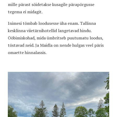
mille pärast sõidetakse kusagile pärapõrgusse
tegema ei midagit.
Inimesi tõmbab loodusesse üha enam. Tallinna
kesklinna viietärnihotellid langetavad hindu.
Ööbimiskohad, mida ümbritseb puutumatu loodus,
tõstavad neid. Ja Maidla on nende hulgas veel päris
omaette hinnalassis.