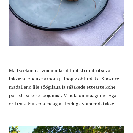
Maitseelamust võimendasid tublisti ümbritseva
lokkava looduse aroom ja loojuv õhtupäike. Sookure
madallend üle söögilaua ja sääskede etteaste kohe
pärast päikese loojumist. Maidla on maagiline. Aga
eriti siis, kui seda maagiat toiduga võimendatakse.