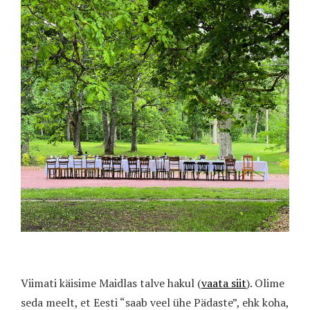
Viimati käisime Maidlas talve hakul (
vaata siit
). Olime
seda meelt, et Eesti “saab veel ühe Pädaste”, ehk koha,