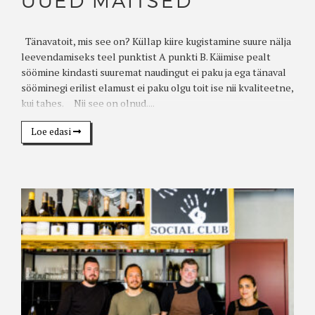
UUED MAITSED
Tänavatoit, mis see on? Küllap kiire kugistamine suure nälja
leevendamiseks teel punktist A punkti B. Käimise pealt
söömine kindasti suuremat naudingut ei paku ja ega tänaval
sööminegi erilist elamust ei paku olgu toit ise nii kvaliteetne,
kui tahes. Nii see on olnud....
Loe edasi