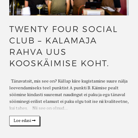
TWENTY FOUR SOCIAL
CLUB – KALAMAJA
RAHVA UUS
KOOSKÄIMISE KOHT.
Tänavatoit, mis see on? Küllap kiire kugistamine suure nälja
leevendamiseks teel punktist A punkti B. Käimise pealt
söömine kindasti suuremat naudingut ei paku ja ega tänaval
sööminegi erilist elamust ei paku olgu toit ise nii kvaliteetne,
kui tahes. Nii see on olnud....
Loe edasi