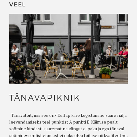
VEEL
TÄNAVAPIKNIK
Tänavatoit, mis see on? Küllap kiire kugistamine suure nälja
leevendamiseks teel punktist A punkti B. Käimise pealt
söömine kindasti suuremat naudingut ei paku ja ega tänaval
sööminegi erilist elamust ei paku olgu toit ise nii kvaliteetne,