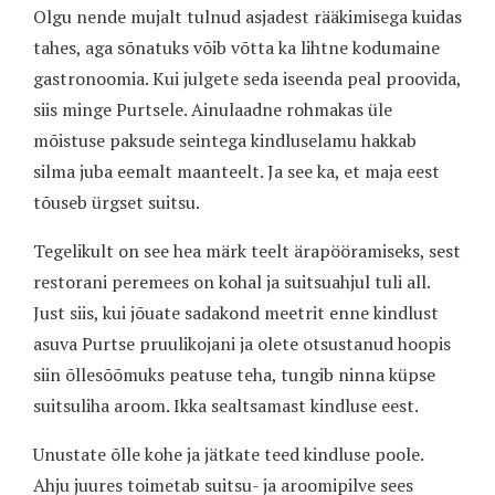
Olgu nende mujalt tulnud asjadest rääkimisega kuidas
tahes, aga sõnatuks võib võtta ka lihtne kodumaine
gastronoomia. Kui julgete seda iseenda peal proovida,
siis minge Purtsele. Ainulaadne rohmakas üle
mõistuse paksude seintega kindluselamu hakkab
silma juba eemalt maanteelt. Ja see ka, et maja eest
tõuseb ürgset suitsu.
Tegelikult on see hea märk teelt ärapööramiseks, sest
restorani peremees on kohal ja suitsuahjul tuli all.
Just siis, kui jõuate sadakond meetrit enne kindlust
asuva Purtse pruulikojani ja olete otsustanud hoopis
siin õllesõõmuks peatuse teha, tungib ninna küpse
suitsuliha aroom. Ikka sealtsamast kindluse eest.
Unustate õlle kohe ja jätkate teed kindluse poole.
Ahju juures toimetab suitsu- ja aroomipilve sees