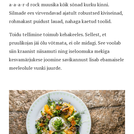
a-a-a-r-d rock muusika kõik sõnad kurku kinni.
Silmade ees virvendavad ajatult robustsed kiviseinad,
rohmakast puidust lauad, nahaga kaetud toolid.
Toidu tellimine toimub kehakeeles. Sellest, et
pruulikojas jäi õlu võtmata, ei ole midagi. See voolab
siin kraanist niisamuti ning iseloomuka mekiga
kesvamärjukese joomine savikannust lisab ebamaisele
meeleolule vunki juurde.