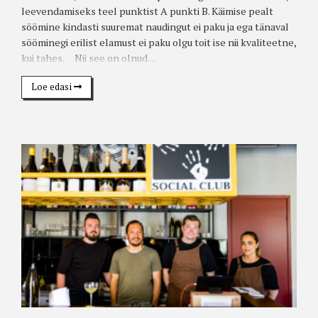
leevendamiseks teel punktist A punkti B. Käimise pealt
söömine kindasti suuremat naudingut ei paku ja ega tänaval
sööminegi erilist elamust ei paku olgu toit ise nii kvaliteetne,
kui tahes. Nii see on olnud....
Loe edasi