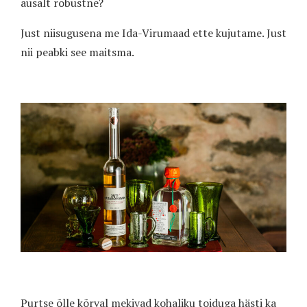
ausalt robustne?
Just niisugusena me Ida-Virumaad ette kujutame. Just
nii peabki see maitsma.
Purtse õlle kõrval mekivad kohaliku toiduga hästi ka