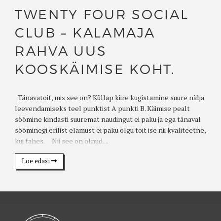
TWENTY FOUR SOCIAL
CLUB – KALAMAJA
RAHVA UUS
KOOSKÄIMISE KOHT.
Tänavatoit, mis see on? Küllap kiire kugistamine suure nälja
leevendamiseks teel punktist A punkti B. Käimise pealt
söömine kindasti suuremat naudingut ei paku ja ega tänaval
sööminegi erilist elamust ei paku olgu toit ise nii kvaliteetne,
kui tahes. Nii see on olnud....
Loe edasi