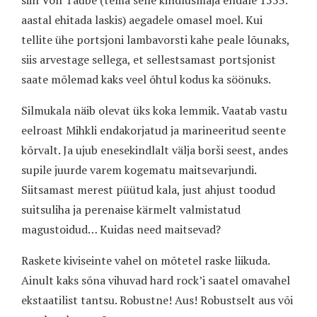
siin Von Taube (tema selle kindlusmaja endale 1553.
aastal ehitada laskis) aegadele omasel moel. Kui
tellite ühe portsjoni lambavorsti kahe peale lõunaks,
siis arvestage sellega, et sellestsamast portsjonist
saate mõlemad kaks veel õhtul kodus ka söönuks.
Silmukala näib olevat üks koka lemmik. Vaatab vastu
eelroast Mihkli endakorjatud ja marineeritud seente
kõrvalt. Ja ujub enesekindlalt välja borši seest, andes
supile juurde varem kogematu maitsevarjundi.
Siitsamast merest püütud kala, just ahjust toodud
suitsuliha ja perenaise kärmelt valmistatud
magustoidud… Kuidas need maitsevad?
Raskete kiviseinte vahel on mõtetel raske liikuda.
Ainult kaks sõna vihuvad hard rock’i saatel omavahel
ekstaatilist tantsu. Robustne! Aus! Robustselt aus või