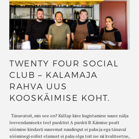
TWENTY FOUR SOCIAL
CLUB – KALAMAJA
RAHVA UUS
KOOSKÄIMISE KOHT.
Tänavatoit, mis see on? Küllap kiire kugistamine suure nälja
leevendamiseks teel punktist A punkti B. Käimise pealt
söömine kindasti suuremat naudingut ei paku ja ega tänaval
sööminegi erilist elamust ei paku olgu toit ise nii kvaliteetne,