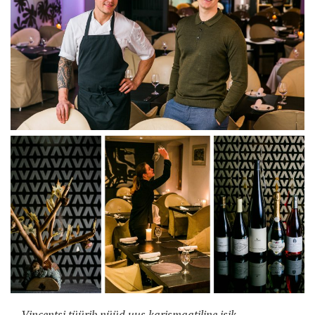
Vincentsi tüürib nüüd uus karismaatiline isik –