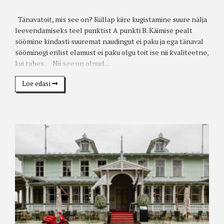
Tänavatoit, mis see on? Küllap kiire kugistamine suure nälja
leevendamiseks teel punktist A punkti B. Käimise pealt
söömine kindasti suuremat naudingut ei paku ja ega tänaval
sööminegi erilist elamust ei paku olgu toit ise nii kvaliteetne,
kui tahes. Nii see on olnud....
Loe edasi