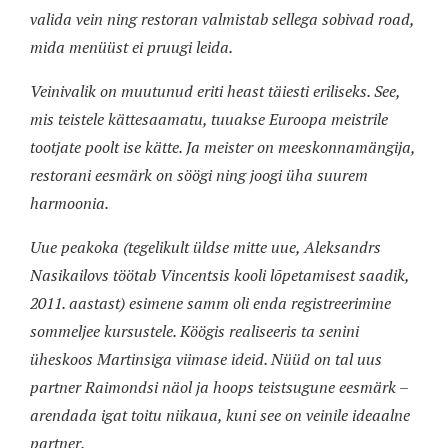
valida vein ning restoran valmistab sellega sobivad road,
mida menüüst ei pruugi leida.
Veinivalik on muutunud eriti heast täiesti eriliseks. See,
mis teistele kättesaamatu, tuuakse Euroopa meistrile
tootjate poolt ise kätte. Ja meister on meeskonnamängija,
restorani eesmärk on söögi ning joogi üha suurem
harmoonia.
Uue peakoka (tegelikult üldse mitte uue, Aleksandrs
Nasikailovs töötab Vincentsis kooli lõpetamisest saadik,
2011. aastast) esimene samm oli enda registreerimine
sommeljee kursustele. Köögis realiseeris ta senini
üheskoos Martinsiga viimase ideid.
Nüüd on tal uus
partner Raimondsi näol ja hoops teistsugune eesmärk –
arendada igat toitu niikaua, kuni see on veinile ideaalne
partner.