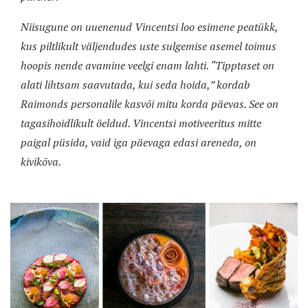
Niisugune on uuenenud Vincentsi loo esimene peatükk,
kus piltlikult väljendudes uste sulgemise asemel toimus
hoopis nende avamine veelgi enam lahti. “Tipptaset on
alati lihtsam saavutada, kui seda hoida,” kordab
Raimonds personalile kasvõi mitu korda päevas. See on
tagasihoidlikult öeldud. Vincentsi motiveeritus mitte
paigal püsida, vaid iga päevaga edasi areneda, on
kivikõva.