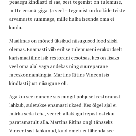
peaaegu kindlasti ei saa, sest tegemist on tulemuse,
mitte eesmärgiga. Ja veel – tegemist on kõikide teiste
arvamuste summaga, mille hulka iseenda oma ei
kuulu.
Maailmas on mõned üksikud niisugused lood siiski
olemas. Enamasti viib erilise tulemuseni erakordselt
karismaatiline isik restorani eesotsas, kes on lisaks
veel oma alal väga andekas ning suurepärane
meeskonnamängija. Martins Ritins Vincentsis
kindlasti just niisugune oli.
Aga kui see inimene siis mingil põhjusel restoranist
lahkub, suletakse enamasti uksed. Kes õigel ajal ei
märka seda teha, veereb allakäigutrepist ostekui
paratamatult alla. Martins Ritins ongi tänaseks
Vincentsist lahkunud, kuid ometi ei tähenda see