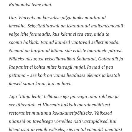
Raimondsi teine nimi.
Uus Vincents on kõrvalise pilgu jaoks muutunud
imevähe. Selgeltnähtavalt on lisandunud maitsmismenüü
valge lehe formaadis, kus klient ei tea ette, mida ta
sööma hakkab. Vanad kunded vaatavad sellest mööda.
Nemad on harjunud käima siin eriliste toorainete pärast.
Näiteks niisugust veiselihavalikut Šotimaalt, Gotlandilt ja
Jaapanist ei kohta mitte kusagil mujal. Ja nad ei pea
pettuma – see kõik on vanas headuses olemas ja kestab
ilmselt sama kaua, kui on huvi.
Aga “tühja lehte” tellitakse iga päevaga aina rohkem ja
see tähendab, et Vincents hakkab toorainepõhisest
restoranist muutuma kokakunstipõhiseks. Väikesed
nüansid on tavalisega võrreldes risti vastupidised. Kui
klient osutub veinihuviliseks, siis on tal võimalik menüüst