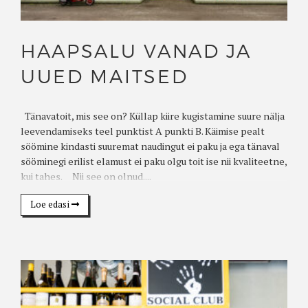
HAAPSALU VANAD JA
UUED MAITSED
Tänavatoit, mis see on? Küllap kiire kugistamine suure nälja
leevendamiseks teel punktist A punkti B. Käimise pealt
söömine kindasti suuremat naudingut ei paku ja ega tänaval
sööminegi erilist elamust ei paku olgu toit ise nii kvaliteetne,
kui tahes. Nii see on olnud....
Loe edasi