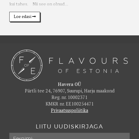
kui tahes. Nii see on olnud....
Loe edasi
Havera OÜ
Pärtli tee 24, 76907, Suurupi, Harju maakond
Reg. nr. 10002371
KMKR nr. EE100254471
Privaatsuspoliitika
LIITU UUDISKIRJAGA