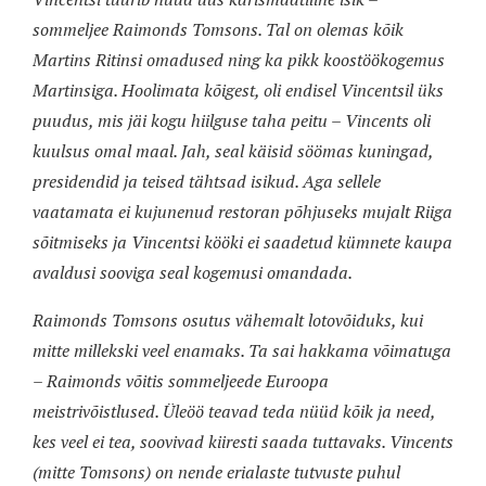
sommeljee Raimonds Tomsons. Tal on olemas kõik
Martins Ritinsi omadused ning ka pikk koostöökogemus
Martinsiga. Hoolimata kõigest, oli endisel Vincentsil üks
puudus, mis jäi kogu hiilguse taha peitu – Vincents oli
kuulsus omal maal. Jah, seal käisid söömas kuningad,
presidendid ja teised tähtsad isikud. Aga sellele
vaatamata ei kujunenud restoran põhjuseks mujalt Riiga
sõitmiseks ja Vincentsi kööki ei saadetud kümnete kaupa
avaldusi sooviga seal kogemusi omandada.
Raimonds Tomsons osutus vähemalt lotovõiduks, kui
mitte millekski veel enamaks. Ta sai hakkama võimatuga
– Raimonds võitis sommeljeede Euroopa
meistrivõistlused. Üleöö teavad teda nüüd kõik ja need,
kes veel ei tea, soovivad kiiresti saada tuttavaks. Vincents
(mitte Tomsons) on nende erialaste tutvuste puhul